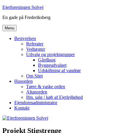
Videre
Ejerforeningen Solvej
til
En gade på Frederiksberg
indhold
Menu
Bestyrelsen
Referater
Vedtægter
Udvalg og projektgrupper
Gårdlaug
Byggeudvalget
Udskiftning af vandrør
Om Sitet
Husorden
Tørre & vaske orden
Altanorden
Ifm. salg / køb af Ejerlejlighed
Ejendomsadministrator
Kontakt
Projekt Stigstrenge