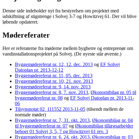
Denne side indeholder nyt fra bestyrelsen om projektet med
udskiftning af stigstrenge i Solvej 3-7 og Howitzvej 61. Der vil blive
løbende opdateret.
Mødereferater
Her er referaterne fra møderne mellem bygherre og entreprenør om
vandinstallationsprojektet på Solvej. (De nyeste står øverste.)
Byggemødereferat nr. 12, 12. dec. 2013
og
EF Solvej
Datoplan pr. 2013-12-12
Byggemødereferat nr. 11, 05. dec. 2013
Byggemødereferat nr. 10, 21. nov. 2013
Byggemødereferat nr. 9, 14. nov. 2013
Byggemødereferat nr. 8, 7. nov. 2013
,
Økonomibilag nr. 05 til
byggemødereferat nr. 08
og
EF Solvej Datoplan pr. 2013-11-
06
Tilsynsnotat 02_111552 2013-11-05
(tilsendt mellem de
normale møder)
Byggemødereferat nr. 7, 31. okt. 2013
,
Økonomibilag nr. 04
til byggemødereferat nr. 07
og
Økonomibilag tillægsarbejder
beboer 01 Solvej 3, 5, 7 og Howitzvej 61 rev. 3
Byggemødereferat nr. 6, 24. okt. 2013
,
Økonomibilag nr. 03