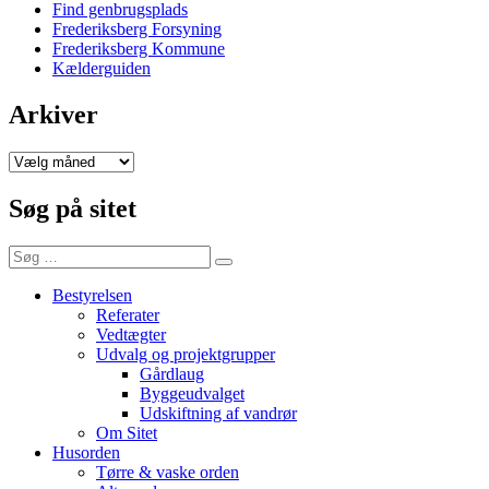
Find genbrugsplads
Frederiksberg Forsyning
Frederiksberg Kommune
Kælderguiden
Arkiver
Arkiver
Søg på sitet
Søg
Søg
efter:
Bestyrelsen
Referater
Vedtægter
Udvalg og projektgrupper
Gårdlaug
Byggeudvalget
Udskiftning af vandrør
Om Sitet
Husorden
Tørre & vaske orden