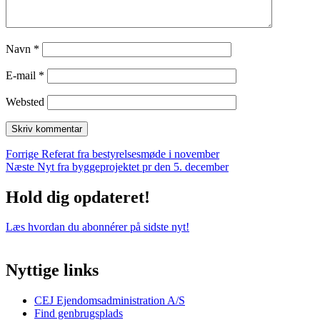
Navn
*
E-mail
*
Websted
Indlægsnavigation
Forrige
Forrige
Referat fra bestyrelsesmøde i november
Næste
indlæg:
Næste
Nyt fra byggeprojektet pr den 5. december
indlæg:
Hold dig opdateret!
Læs hvordan du abonnérer på sidste nyt!
Nyttige links
CEJ Ejendomsadministration A/S
Find genbrugsplads