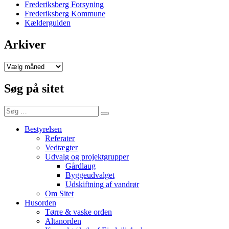
Frederiksberg Forsyning
Frederiksberg Kommune
Kælderguiden
Arkiver
Arkiver
Søg på sitet
Søg
Søg
efter:
Bestyrelsen
Referater
Vedtægter
Udvalg og projektgrupper
Gårdlaug
Byggeudvalget
Udskiftning af vandrør
Om Sitet
Husorden
Tørre & vaske orden
Altanorden