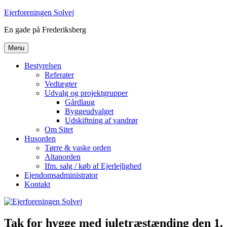
Videre
Ejerforeningen Solvej
til
En gade på Frederiksberg
indhold
Menu
Bestyrelsen
Referater
Vedtægter
Udvalg og projektgrupper
Gårdlaug
Byggeudvalget
Udskiftning af vandrør
Om Sitet
Husorden
Tørre & vaske orden
Altanorden
Ifm. salg / køb af Ejerlejlighed
Ejendomsadministrator
Kontakt
Tak for hygge med juletræstænding den 1.