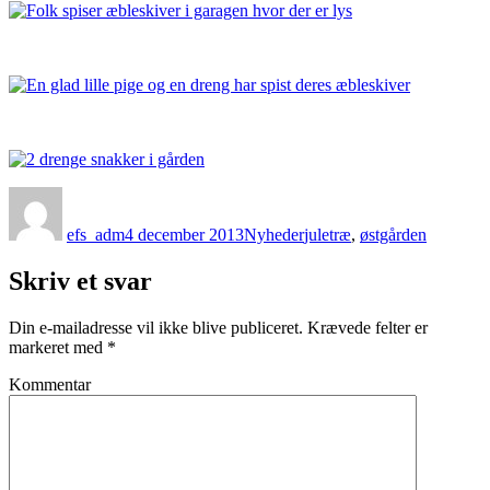
Forfatter
Udgivet
Kategorier
Tags
efs_adm
4 december 2013
Nyheder
juletræ
,
østgården
Skriv et svar
Din e-mailadresse vil ikke blive publiceret.
Krævede felter er
markeret med
*
Kommentar