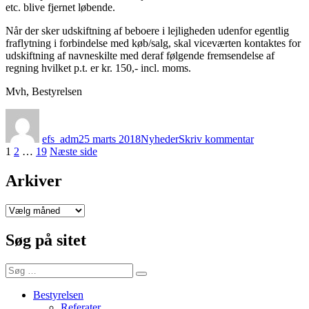
etc. blive fjernet løbende.
Når der sker udskiftning af beboere i lejligheden udenfor egentlig
fraflytning i forbindelse med køb/salg, skal viceværten kontaktes for
udskiftning af navneskilte med deraf følgende fremsendelse af
regning hvilket p.t. er kr. 150,- incl. moms.
Mvh, Bestyrelsen
Forfatter
Udgivet
Kategorier
til
Om
efs_adm
25 marts 2018
Nyheder
Skriv kommentar
dørtelefoner
Navigation
Side
Side
Side
1
2
…
19
Næste side
og
postkasserne
til
Arkiver
indlæg
Arkiver
Søg på sitet
Søg
Søg
efter:
Bestyrelsen
Referater