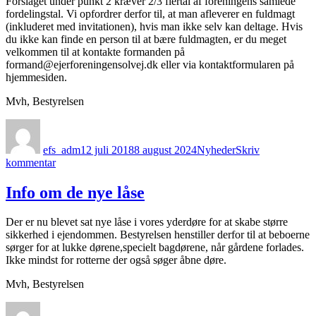
Forslaget under punkt 2 kræver 2/3 flertal af foreningens samlede
fordelingstal. Vi opfordrer derfor til, at man afleverer en fuldmagt
(inkluderet med invitationen), hvis man ikke selv kan deltage. Hvis
du ikke kan finde en person til at bære fuldmagten, er du meget
velkommen til at kontakte formanden på
formand@ejerforeningensolvej.dk eller via kontaktformularen på
hjemmesiden.
Mvh, Bestyrelsen
Forfatter
Udgivet
Kategorier
efs_adm
12 juli 2018
8 august 2024
Nyheder
Skriv
til
kommentar
Information
om
Info om de nye låse
ekstraordinær
generalforsamling
Der er nu blevet sat nye låse i vores yderdøre for at skabe større
den
sikkerhed i ejendommen. Bestyrelsen henstiller derfor til at beboerne
26.
sørger for at lukke dørene,specielt bagdørene, når gårdene forlades.
juli
Ikke mindst for rotterne der også søger åbne døre.
Mvh, Bestyrelsen
Forfatter
Udgivet
Kategorier
til