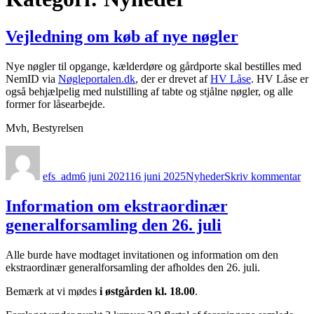
Vejledning om køb af nye nøgler
Nye nøgler til opgange, kælderdøre og gårdporte skal bestilles med
NemID via
Nøgleportalen.dk
, der er drevet af
HV Låse
. HV Låse er
også behjælpelig med nulstilling af tabte og stjålne nøgler, og alle
former for låsearbejde.
Mvh, Bestyrelsen
Forfatter
Udgivet
Kategorier
til
Ve
efs_adm
6 juni 2021
16 juni 2025
Nyheder
Skriv kommentar
om
kø
af
Information om ekstraordinær
ny
generalforsamling den 26. juli
nøg
Alle burde have modtaget invitationen og information om den
ekstraordinær generalforsamling der afholdes den 26. juli.
Bemærk at vi mødes
i østgården kl. 18.00
.