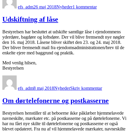
Info
efs_adm
26 maj 2018
Nyheder
1 kommentar
om
de
nye
Udskiftning af låse
låse
Bestyrelsen har besluttet at udskifte samtlige låse i ejendommens
yderdøre, bagdøre og loftsdøre. Der vil blive fremsendt nye nøgler
den 16. maj 2018. Låsene bliver skiftet den 23. og 24. maj 2018.
Der bliver fremsendt mail fra ejendomsadministrationen/brev til de
enkelte ejere med baggrund og praktik.
Med venlig hilsen,
Bestyrelsen
Forfatter
Udgivet
Kategorier
til
Udskiftning
efs_adm
8 maj 2018
Nyheder
Skriv kommentar
af
låse
Om dørtelefonerne og postkasserne
Bestyrelsen henstiller til at beboerne ikke påklæber hjemmelavede
navneskilte, mærkater etc. på postkasserne og på dørtelefonerne. Vi
har nu fået nye skilte til dørtelefonerne og postkasserne er også
blevet opdateret. Fra nu af vil hjemmelavede mærkater, navneskilte