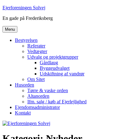
Videre
Ejerforeningen Solvej
til
En gade på Frederiksberg
indhold
Menu
Bestyrelsen
Referater
Vedtægter
Udvalg og projektgrupper
Gårdlaug
Byggeudvalget
Udskiftning af vandrør
Om Sitet
Husorden
Tørre & vaske orden
Altanorden
Ifm. salg / køb af Ejerlejlighed
Ejendomsadministrator
Kontakt
Kategori:
Nyheder