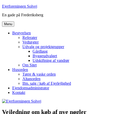
Videre
Ejerforeningen Solvej
til
En gade på Frederiksberg
indhold
Menu
Bestyrelsen
Referater
Vedtægter
Udvalg og projektgrupper
Gårdlaug
Byggeudvalget
Udskiftning af vandrør
Om Sitet
Husorden
Tørre & vaske orden
Altanorden
Ifm. salg / køb af Ejerlejlighed
Ejendomsadministrator
Kontakt
Vejledning om køb af nye nøgler