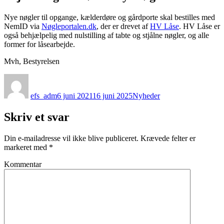
Nye nøgler til opgange, kælderdøre og gårdporte skal bestilles med
NemID via
Nøgleportalen.dk
, der er drevet af
HV Låse
. HV Låse er
også behjælpelig med nulstilling af tabte og stjålne nøgler, og alle
former for låsearbejde.
Mvh, Bestyrelsen
Forfatter
Udgivet
Kategorier
efs_adm
6 juni 2021
16 juni 2025
Nyheder
Skriv et svar
Din e-mailadresse vil ikke blive publiceret.
Krævede felter er
markeret med
*
Kommentar