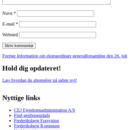
Navn
*
E-mail
*
Websted
Indlægsnavigation
Forrige
Forrige
Information om ekstraordinær generalforsamling den 26. juli
indlæg:
Hold dig opdateret!
Læs hvordan du abonnérer på sidste nyt!
Nyttige links
CEJ Ejendomsadministration A/S
Find genbrugsplads
Frederiksberg Forsyning
Frederiksberg Kommune