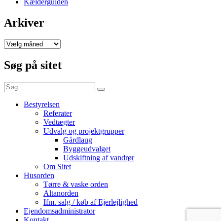
Kælderguiden
Arkiver
Arkiver
Søg på sitet
Søg
Søg
efter:
Bestyrelsen
Referater
Vedtægter
Udvalg og projektgrupper
Gårdlaug
Byggeudvalget
Udskiftning af vandrør
Om Sitet
Husorden
Tørre & vaske orden
Altanorden
Ifm. salg / køb af Ejerlejlighed
Ejendomsadministrator
Kontakt