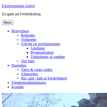
Videre
Ejerforeningen Solvej
til
En gade på Frederiksberg
indhold
Menu
Bestyrelsen
Referater
Vedtægter
Udvalg og projektgrupper
Gårdlaug
Byggeudvalget
Udskiftning af vandrør
Om Sitet
Husorden
Tørre & vaske orden
Altanorden
Ifm. salg / køb af Ejerlejlighed
Ejendomsadministrator
Kontakt