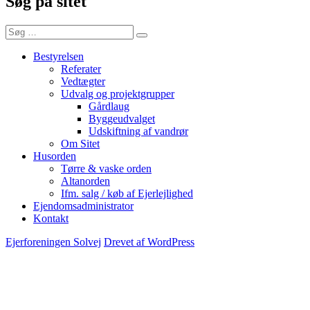
Søg på sitet
Søg
Søg
efter:
Bestyrelsen
Referater
Vedtægter
Udvalg og projektgrupper
Gårdlaug
Byggeudvalget
Udskiftning af vandrør
Om Sitet
Husorden
Tørre & vaske orden
Altanorden
Ifm. salg / køb af Ejerlejlighed
Ejendomsadministrator
Kontakt
Ejerforeningen Solvej
Drevet af WordPress