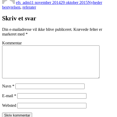
efs_adm
11 november 2014
29 oktober 2015
Nyheder
bestyrelsen
,
referater
Skriv et svar
Din e-mailadresse vil ikke blive publiceret.
Krævede felter er
markeret med
*
Kommentar
Navn
*
E-mail
*
Websted