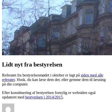
Lidt nyt fra bestyrelsen
Referatet fra bestyrelsesmødet i oktober er lagt på
siden med alle
referater
. Husk, du kan læse dem der, eller gemme dem til læsning
på din computer.
Efter konstituering af bestyrelsen fornylig er websiden også
opdateret med
bestyrelsen i 2014/2015
.
Forfatter
Udgivet
Kategorier
Tags