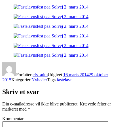
Forfatter
efs_adm
Udgivet
16 marts 2014
29 oktober
2015
Kategorier
Nyheder
Tags
fastelavn
Skriv et svar
Din e-mailadresse vil ikke blive publiceret.
Krævede felter er
markeret med
*
Kommentar