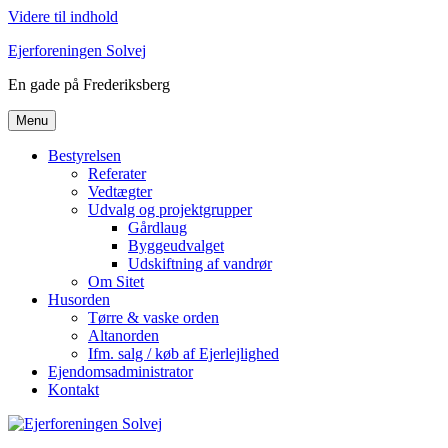
Videre til indhold
Ejerforeningen Solvej
En gade på Frederiksberg
Menu
Bestyrelsen
Referater
Vedtægter
Udvalg og projektgrupper
Gårdlaug
Byggeudvalget
Udskiftning af vandrør
Om Sitet
Husorden
Tørre & vaske orden
Altanorden
Ifm. salg / køb af Ejerlejlighed
Ejendomsadministrator
Kontakt