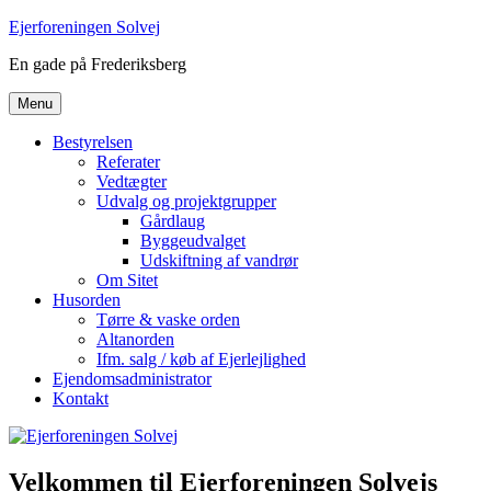
Videre
Ejerforeningen Solvej
til
En gade på Frederiksberg
indhold
Menu
Bestyrelsen
Referater
Vedtægter
Udvalg og projektgrupper
Gårdlaug
Byggeudvalget
Udskiftning af vandrør
Om Sitet
Husorden
Tørre & vaske orden
Altanorden
Ifm. salg / køb af Ejerlejlighed
Ejendomsadministrator
Kontakt
Velkommen til Ejerforeningen Solvejs