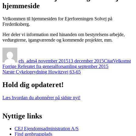
hjemmeside
Velkommen til hjemmesiden for Ejerforeningen Solvej på
Frederiksberg.
Her deler vi information med hinanden om bestyrelsens arbejde,
vedtægterne, igangværende og kommende projekter, mm.
Forfatter
Udgivet
Format
Kategorier
efs_adm
4 november 2015
13 december 2015
Citat
Velkomst
Indlægsnavigation
Forrige
Forrige
Referatet fra generalforsamling september 2015
Næste
indlæg:
Næste
Cykeloprydning Howitzvej 63-65
indlæg:
Hold dig opdateret!
Læs hvordan du abonnérer på sidste nyt!
Nyttige links
CEJ Ejendomsadministration A/S
Find genbrugsplads